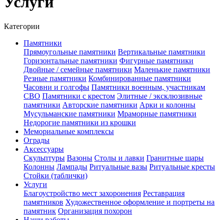
Услуги
Категории
Памятники
Прямоугольные памятники
Вертикальные памятники
Горизонтальные памятники
Фигурные памятники
Двойные / семейные памятники
Маленькие памятники
Резные памятники
Комбинированные памятники
Часовни и голгофы
Памятники военным, участникам
СВО
Памятники с крестом
Элитные / эксклюзивные
памятники
Авторские памятники
Арки и колонны
Мусульманские памятники
Мраморные памятники
Недорогие памятники из крошки
Мемориальные комплексы
Ограды
Аксессуары
Скульптуры
Вазоны
Столы и лавки
Гранитные шары
Колонны
Лампады
Ритуальные вазы
Ритуальные кресты
Стойки (таблички)
Услуги
Благоустройство мест захоронения
Реставрация
памятников
Художественное оформление и портреты на
памятник
Организация похорон
Наши работы