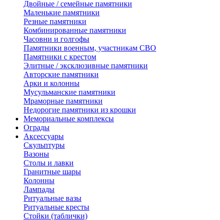
Двойные / семейные памятники
Маленькие памятники
Резные памятники
Комбинированные памятники
Часовни и голгофы
Памятники военным, участникам СВО
Памятники с крестом
Элитные / эксклюзивные памятники
Авторские памятники
Арки и колонны
Мусульманские памятники
Мраморные памятники
Недорогие памятники из крошки
Мемориальные комплексы
Ограды
Аксессуары
Скульптуры
Вазоны
Столы и лавки
Гранитные шары
Колонны
Лампады
Ритуальные вазы
Ритуальные кресты
Стойки (таблички)