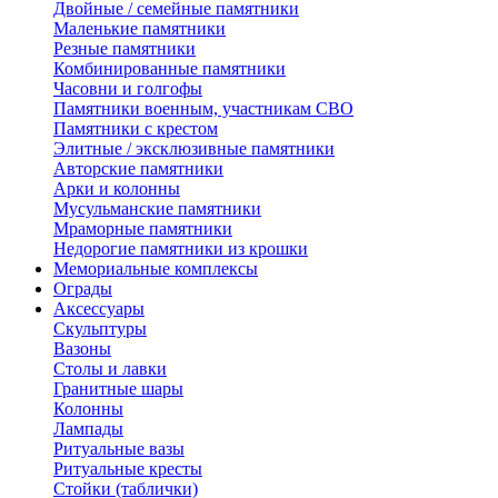
Двойные / семейные памятники
Маленькие памятники
Резные памятники
Комбинированные памятники
Часовни и голгофы
Памятники военным, участникам СВО
Памятники с крестом
Элитные / эксклюзивные памятники
Авторские памятники
Арки и колонны
Мусульманские памятники
Мраморные памятники
Недорогие памятники из крошки
Мемориальные комплексы
Ограды
Аксессуары
Скульптуры
Вазоны
Столы и лавки
Гранитные шары
Колонны
Лампады
Ритуальные вазы
Ритуальные кресты
Стойки (таблички)