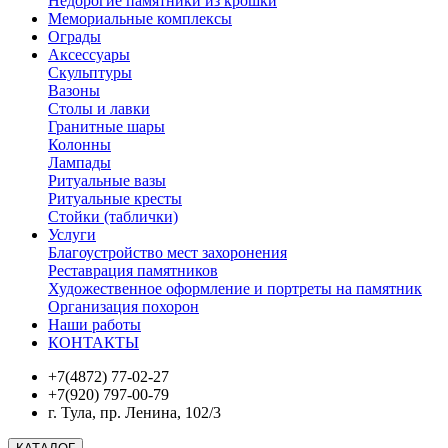
Недорогие памятники из крошки
Мемориальные комплексы
Ограды
Аксессуары
Скульптуры
Вазоны
Столы и лавки
Гранитные шары
Колонны
Лампады
Ритуальные вазы
Ритуальные кресты
Стойки (таблички)
Услуги
Благоустройство мест захоронения
Реставрация памятников
Художественное оформление и портреты на памятник
Организация похорон
Наши работы
КОНТАКТЫ
+7(4872) 77-02-27
+7(920) 797-00-79
г. Тула, пр. Ленина, 102/3