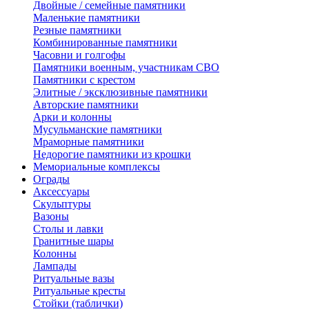
Двойные / семейные памятники
Маленькие памятники
Резные памятники
Комбинированные памятники
Часовни и голгофы
Памятники военным, участникам СВО
Памятники с крестом
Элитные / эксклюзивные памятники
Авторские памятники
Арки и колонны
Мусульманские памятники
Мраморные памятники
Недорогие памятники из крошки
Мемориальные комплексы
Ограды
Аксессуары
Скульптуры
Вазоны
Столы и лавки
Гранитные шары
Колонны
Лампады
Ритуальные вазы
Ритуальные кресты
Стойки (таблички)